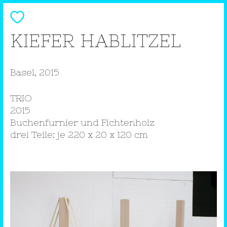
KIEFER HABLITZEL
Basel, 2015
TRIO
2015
Buchenfurnier und Fichtenholz
drei Teile: je 220 x 20 x 120 cm