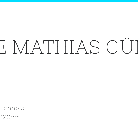
E MATHIAS G
htenholz
x 120cm