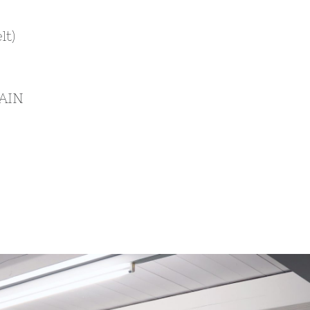
lt)
AIN